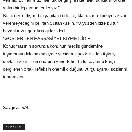
vermiş, 15 Temmuz hain darbe girişiminde halkı tankların önüne
yatan bir toplumun fertleriyiz.”
Bu nedenle dışarıdan yapılan bu tür açıklamaların Türkiye'ye yön
veremeyeceğini belirten Sultan Aşkın, “O yüzden bize bu tür
beyanlar vız gelir tırıs gider” dedi.
“GÖSTERİLEN HASSASİYET KIYMETLİDİR”
Konuşmasının sonunda konunun meclis gündemine
taşınmasındaki hassasiyete yeniden teşekkür eden Aşkın,
devletin ve milletin onuruna yönelik her türlü söyleme karşı
sergilenen ortak refleksin önemli olduğunu vurgulayarak sözlerini
tamamladı.
Sevginar SALİ
ETİKETLER