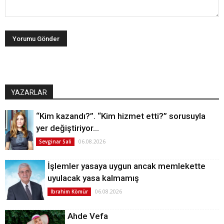
YAZARLAR
“Kim kazandı?”. “Kim hizmet etti?” sorusuyla
yer değiştiriyor…
06.08.2026
Sevginar Sali
İşlemler yasaya uygun ancak memlekette
uyulacak yasa kalmamış
06.08.2026
İbrahim Kömür
Ahde Vefa