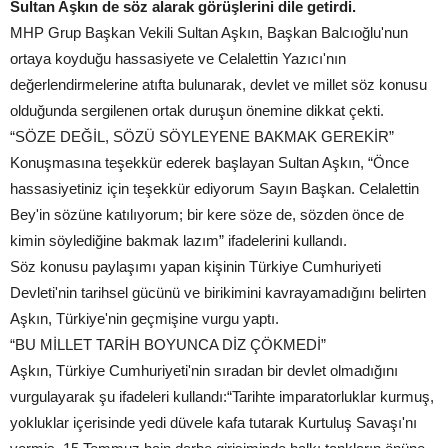
Sultan Aşkın de söz alarak görüşlerini dile getirdi.
MHP Grup Başkan Vekili Sultan Aşkın, Başkan Balcıoğlu'nun
ortaya koyduğu hassasiyete ve Celalettin Yazıcı'nın
değerlendirmelerine atıfta bulunarak, devlet ve millet söz konusu
olduğunda sergilenen ortak duruşun önemine dikkat çekti.
“SÖZE DEĞİL, SÖZÜ SÖYLEYENE BAKMAK GEREKİR”
Konuşmasına teşekkür ederek başlayan Sultan Aşkın, “Önce
hassasiyetiniz için teşekkür ediyorum Sayın Başkan. Celalettin
Bey'in sözüne katılıyorum; bir kere söze de, sözden önce de
kimin söylediğine bakmak lazım” ifadelerini kullandı.
Söz konusu paylaşımı yapan kişinin Türkiye Cumhuriyeti
Devleti'nin tarihsel gücünü ve birikimini kavrayamadığını belirten
Aşkın, Türkiye'nin geçmişine vurgu yaptı.
“BU MİLLET TARİH BOYUNCA DİZ ÇÖKMEDİ”
Aşkın, Türkiye Cumhuriyeti'nin sıradan bir devlet olmadığını
vurgulayarak şu ifadeleri kullandı:“Tarihte imparatorluklar kurmuş,
yokluklar içerisinde yedi düvele kafa tutarak Kurtuluş Savaşı'nı