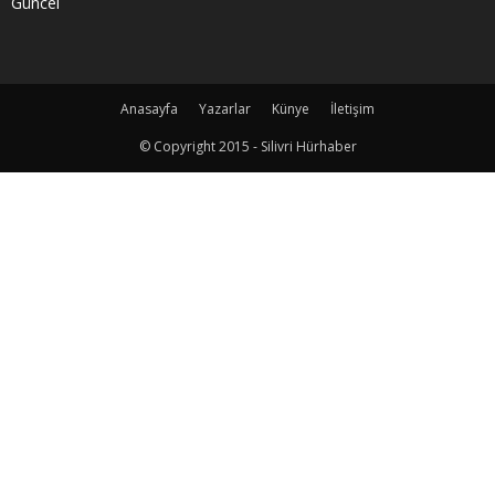
Güncel
Anasayfa
Yazarlar
Künye
İletişim
© Copyright 2015 - Silivri Hürhaber