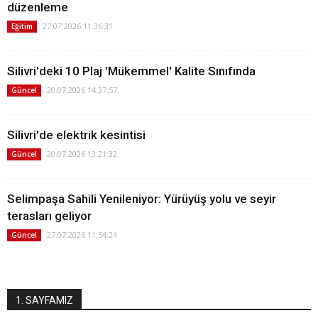
düzenleme
27.07.2026 11:36:31
Eğitim
Silivri'deki 10 Plaj 'Mükemmel' Kalite Sınıfında
20.07.2026 14:37:57
Güncel
Silivri'de elektrik kesintisi
20.07.2026 13:21:32
Güncel
Selimpaşa Sahili Yenileniyor: Yürüyüş yolu ve seyir
terasları geliyor
27.07.2026 11:54:24
Güncel
1. SAYFAMIZ