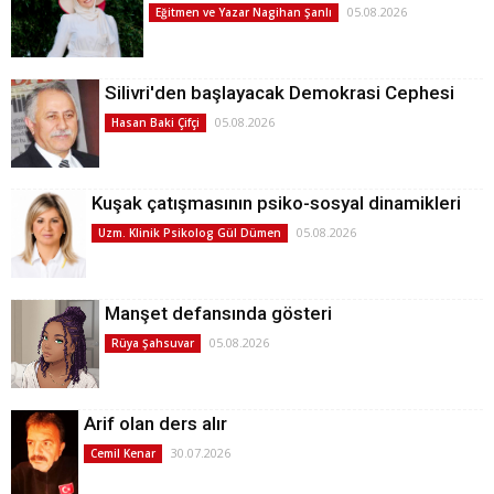
05.08.2026
Eğitmen ve Yazar Nagihan Şanlı
Silivri'den başlayacak Demokrasi Cephesi
05.08.2026
Hasan Baki Çifçi
Kuşak çatışmasının psiko-sosyal dinamikleri
05.08.2026
Uzm. Klinik Psikolog Gül Dümen
Manşet defansında gösteri
05.08.2026
Rüya Şahsuvar
Arif olan ders alır
30.07.2026
Cemil Kenar