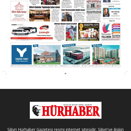
Silivri Hürhaber Gazetesi resmi internet sitesidir. Silivri'ye ilişkin