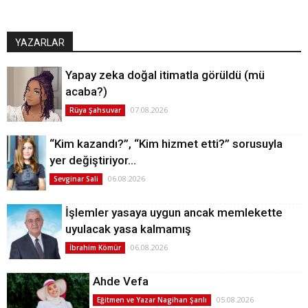
YAZARLAR
Yapay zeka doğal itimatla görüldü (mü
acaba?)
07.08.2026
Rüya Şahsuvar
“Kim kazandı?”, “Kim hizmet etti?” sorusuyla
yer değiştiriyor…
06.08.2026
Sevginar Sali
İşlemler yasaya uygun ancak memlekette
uyulacak yasa kalmamış
06.08.2026
İbrahim Kömür
Ahde Vefa
05.08.2026
Eğitmen ve Yazar Nagihan Şanlı