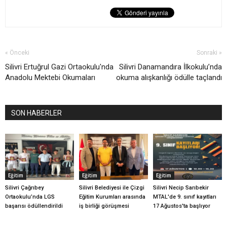
« Önceki
Sonraki »
Silivri Ertuğrul Gazi Ortaokulu'nda
Silivri Danamandıra İlkokulu’nda
Anadolu Mektebi Okumaları
okuma alışkanlığı ödülle taçlandı
SON HABERLER
Eğitim
Eğitim
Eğitim
Silivri Çağrıbey
Silivri Belediyesi ile Çizgi
Silivri Necip Sarıbekir
Ortaokulu’nda LGS
Eğitim Kurumları arasında
MTAL'de 9. sınıf kayıtları
başarısı ödüllendirildi
iş birliği görüşmesi
17 Ağustos'ta başlıyor