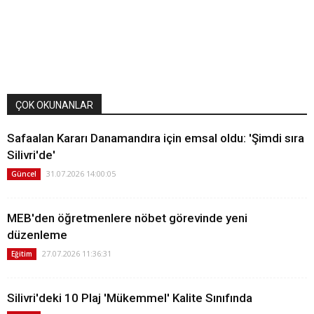
ÇOK OKUNANLAR
Safaalan Kararı Danamandıra için emsal oldu: 'Şimdi sıra
Silivri'de'
31.07.2026 14:00:05
Güncel
MEB'den öğretmenlere nöbet görevinde yeni
düzenleme
27.07.2026 11:36:31
Eğitim
Silivri'deki 10 Plaj 'Mükemmel' Kalite Sınıfında