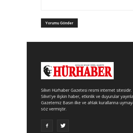
Silivri Hürhaber Gazetesi resmi internet sitesidir.
Silivri'ye ilişkin haber, etkinlik ve duyurular yayınla
Gazetemiz Basın ilke ve ahlak kurallarına uymay
söz vermiştir.