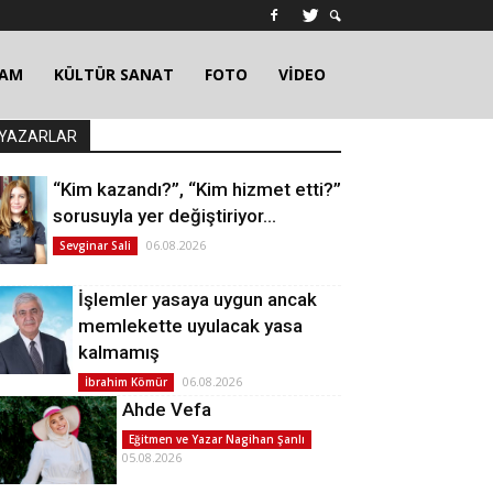
ŞAM
KÜLTÜR SANAT
FOTO
VİDEO
YAZARLAR
“Kim kazandı?”, “Kim hizmet etti?”
sorusuyla yer değiştiriyor…
06.08.2026
Sevginar Sali
İşlemler yasaya uygun ancak
memlekette uyulacak yasa
kalmamış
06.08.2026
İbrahim Kömür
Ahde Vefa
Eğitmen ve Yazar Nagihan Şanlı
05.08.2026