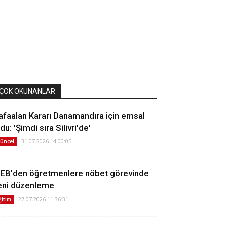
ÇOK OKUNANLAR
afaalan Kararı Danamandıra için emsal
du: 'Şimdi sıra Silivri'de'
31.07.2026 14:00:05
üncel
EB'den öğretmenlere nöbet görevinde
eni düzenleme
27.07.2026 11:36:31
ğitim