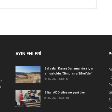
AYIN ENLERİ
P
Safaalan Kararı Danamandıra için
R
emsal oldu: 'Şimdi sıra Silivri'de'
F
31.07.2026 14:00:05
r.
Po
a
G
Silivri ADD ailesine yeni üye
09.07.2026 16:08:01
S
Kü