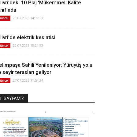
ilivri'deki 10 Plaj 'Mükemmel' Kalite
ınıfında
20.07.2026 14:37:57
üncel
livri'de elektrik kesintisi
20.07.2026 13:21:32
üncel
elimpaşa Sahili Yenileniyor: Yürüyüş yolu
 seyir terasları geliyor
27.07.2026 11:54:24
üncel
1. SAYFAMIZ