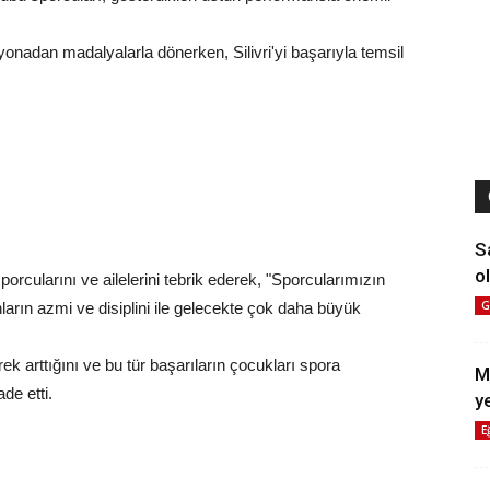
yonadan madalyalarla dönerken, Silivri'yi başarıyla temsil
S
ol
orcularını ve ailelerini tebrik ederek, "Sporcularımızın
G
Onların azmi ve disiplini ile gelecekte çok daha büyük
erek arttığını ve bu tür başarıların çocukları spora
M
de etti.
y
E