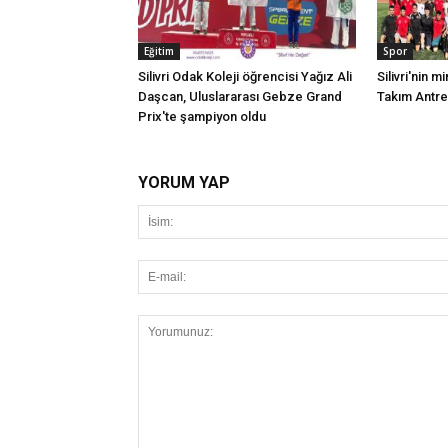
Eğitim
Spor
Silivri Odak Koleji öğrencisi Yağız Ali
Silivri'nin mi
Daşcan, Uluslararası Gebze Grand
Takım Antr
Prix'te şampiyon oldu
YORUM YAP