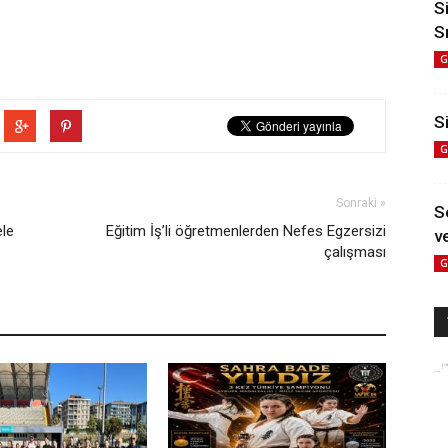
S
S
G
Si
G
Sonraki »
S
ele
Eğitim İş’li öğretmenlerden Nefes Egzersizi
ve
çalışması
G