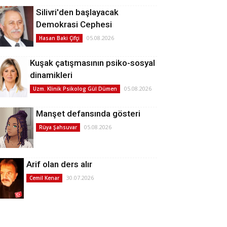
Silivri'den başlayacak
Demokrasi Cephesi
05.08.2026
Hasan Baki Çifçi
Kuşak çatışmasının psiko-sosyal
dinamikleri
05.08.2026
Uzm. Klinik Psikolog Gül Dümen
Manşet defansında gösteri
05.08.2026
Rüya Şahsuvar
Arif olan ders alır
30.07.2026
Cemil Kenar