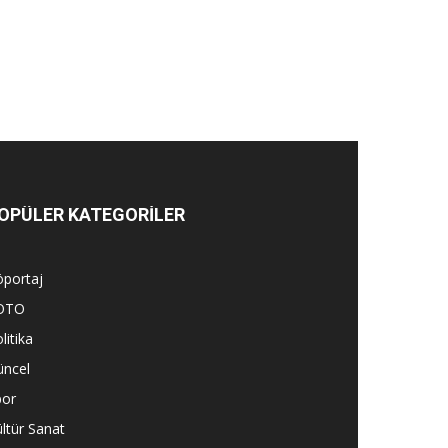
OPÜLER KATEGORİLER
öportaj
OTO
litika
üncel
por
ltür Sanat