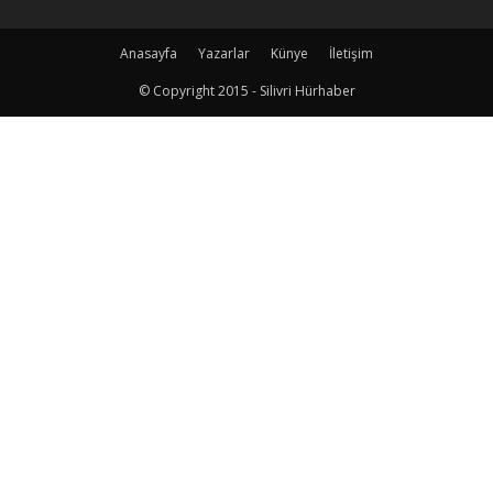
Anasayfa
Yazarlar
Künye
İletişim
© Copyright 2015 - Silivri Hürhaber