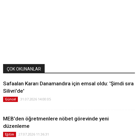
ÇOK OKUNANLAR
Safaalan Kararı Danamandıra için emsal oldu: 'Şimdi sıra
Silivri'de'
31.07.2026 14:00:05
Güncel
MEB'den öğretmenlere nöbet görevinde yeni
düzenleme
27.07.2026 11:36:31
Eğitim