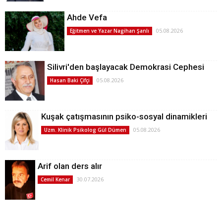
Ahde Vefa
05.08.2026
Eğitmen ve Yazar Nagihan Şanlı
Silivri'den başlayacak Demokrasi Cephesi
05.08.2026
Hasan Baki Çifçi
Kuşak çatışmasının psiko-sosyal dinamikleri
05.08.2026
Uzm. Klinik Psikolog Gül Dümen
Arif olan ders alır
30.07.2026
Cemil Kenar