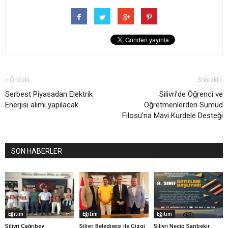
« Önceki
Sonraki »
Serbest Piyasadan Elektrik
Silivri’de Öğrenci ve
Enerjisi alımı yapılacak
Öğretmenlerden Sumud
Filosu’na Mavi Kurdele Desteği
SON HABERLER
Eğitim
Eğitim
Eğitim
Silivri Çağrıbey
Silivri Belediyesi ile Çizgi
Silivri Necip Sarıbekir