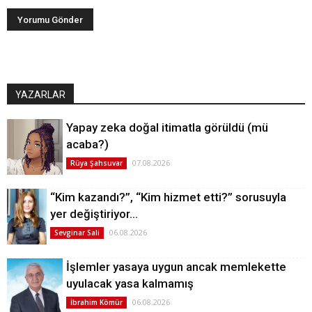
YAZARLAR
Yapay zeka doğal itimatla görüldü (mü
acaba?)
07.08.2026
Rüya Şahsuvar
“Kim kazandı?”, “Kim hizmet etti?” sorusuyla
yer değiştiriyor…
06.08.2026
Sevginar Sali
İşlemler yasaya uygun ancak memlekette
uyulacak yasa kalmamış
06.08.2026
İbrahim Kömür