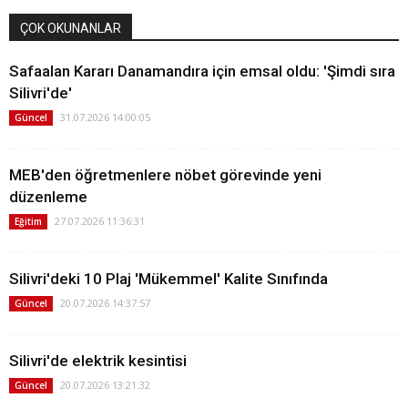
ÇOK OKUNANLAR
Safaalan Kararı Danamandıra için emsal oldu: 'Şimdi sıra
Silivri'de'
31.07.2026 14:00:05
Güncel
MEB'den öğretmenlere nöbet görevinde yeni
düzenleme
27.07.2026 11:36:31
Eğitim
Silivri'deki 10 Plaj 'Mükemmel' Kalite Sınıfında
20.07.2026 14:37:57
Güncel
Silivri'de elektrik kesintisi
20.07.2026 13:21:32
Güncel