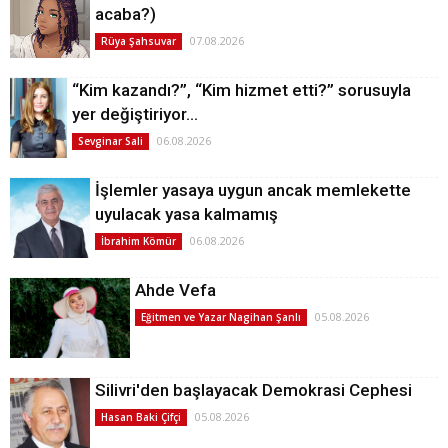
acaba?)
07.08.2026
Rüya Şahsuvar
“Kim kazandı?”, “Kim hizmet etti?” sorusuyla
yer değiştiriyor…
06.08.2026
Sevginar Sali
İşlemler yasaya uygun ancak memlekette
uyulacak yasa kalmamış
06.08.2026
İbrahim Kömür
Ahde Vefa
05.08.2026
Eğitmen ve Yazar Nagihan Şanlı
Silivri'den başlayacak Demokrasi Cephesi
05.08.2026
Hasan Baki Çifçi