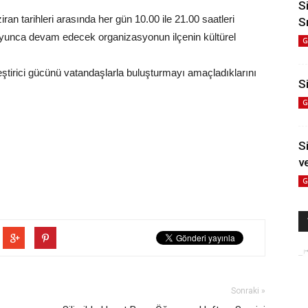
S
ziran tarihleri arasında her gün 10.00 ile 21.00 saatleri
S
boyunca devam edecek organizasyonun ilçenin kültürel
G
birleştirici gücünü vatandaşlarla buluşturmayı amaçladıklarını
Si
G
S
v
G
Sonraki »