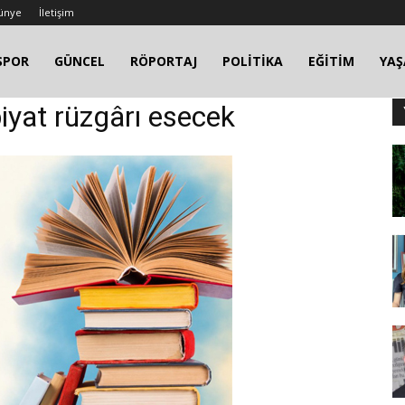
ünye
İletişim
SPOR
GÜNCEL
RÖPORTAJ
POLİTİKA
EĞİTİM
YA
ebiyat rüzgârı esecek