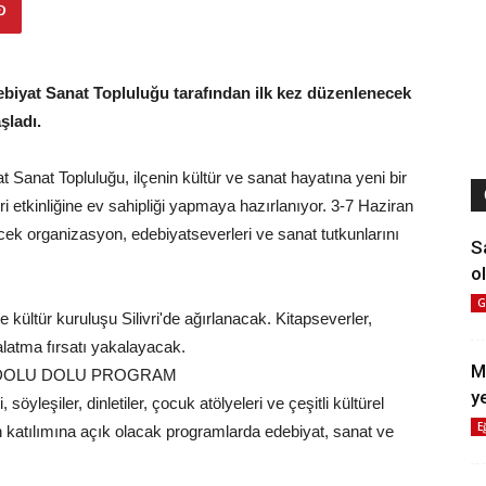
Edebiyat Sanat Topluluğu tarafından ilk kez düzenlenecek
şladı.
yat Sanat Topluluğu, ilçenin kültür ve sanat hayatına yeni bir
 etkinliğine ev sahipliği yapmaya hazırlanıyor. 3-7 Haziran
ilecek organizasyon, edebiyatseverleri ve sanat tutkunlarını
S
ol
G
 kültür kuruluşu Silivri'de ağırlanacak. Kitapseverler,
alatma fırsatı yakalayacak.
M
 DOLU DOLU PROGRAM
y
öyleşiler, dinletiler, çocuk atölyeleri ve çeşitli kültürel
E
n katılımına açık olacak programlarda edebiyat, sanat ve