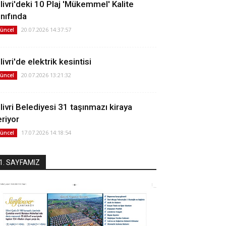
ilivri'deki 10 Plaj 'Mükemmel' Kalite
ınıfında
20.07.2026 14:37:57
üncel
livri'de elektrik kesintisi
20.07.2026 13:21:32
üncel
ilivri Belediyesi 31 taşınmazı kiraya
eriyor
17.07.2026 14:18:54
üncel
1. SAYFAMIZ