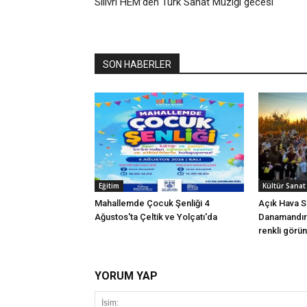
Silivri HEM’den Türk Sanat Müziği gecesi
SON HABERLER
Eğitim
Kültür Sanat
Mahallemde Çocuk Şenliği 4
Açık Hava S
Ağustos'ta Çeltik ve Yolçatı'da
Danamandır
renkli görü
YORUM YAP