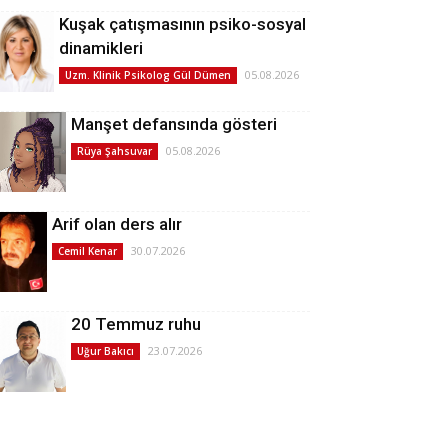
Kuşak çatışmasının psiko-sosyal
dinamikleri
05.08.2026
Uzm. Klinik Psikolog Gül Dümen
Manşet defansında gösteri
05.08.2026
Rüya Şahsuvar
Arif olan ders alır
30.07.2026
Cemil Kenar
20 Temmuz ruhu
23.07.2026
Uğur Bakıcı