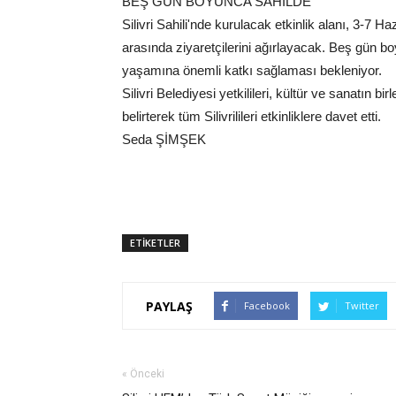
BEŞ GÜN BOYUNCA SAHİLDE
Silivri Sahili'nde kurulacak etkinlik alanı, 3-7 Ha
arasında ziyaretçilerini ağırlayacak. Beş gün 
yaşamına önemli katkı sağlaması bekleniyor.
Silivri Belediyesi yetkilileri, kültür ve sanatın 
belirterek tüm Silivrilileri etkinliklere davet etti.
Seda ŞİMŞEK
ETİKETLER
PAYLAŞ
Facebook
Twitter
« Önceki