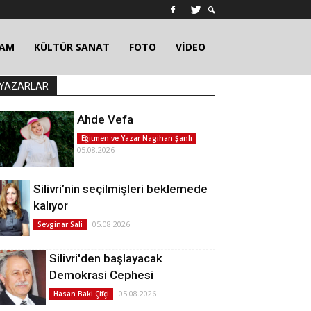
ŞAM
KÜLTÜR SANAT
FOTO
VİDEO
YAZARLAR
Ahde Vefa
Eğitmen ve Yazar Nagihan Şanlı
05.08.2026
Silivri’nin seçilmişleri beklemede
kalıyor
05.08.2026
Sevginar Sali
Silivri'den başlayacak
Demokrasi Cephesi
05.08.2026
Hasan Baki Çifçi