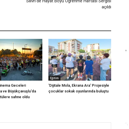
Silivri'de Hayat Boyu Öğrenme Haftası Sergisi
açıldı
Eğitim
inema Geceleri
'Dijitale Mola, Ekrana Ara' Projesiyle
a ve Büyükçavuşlu'da
çocuklar sokak oyunlarında buluştu
ntülere sahne oldu