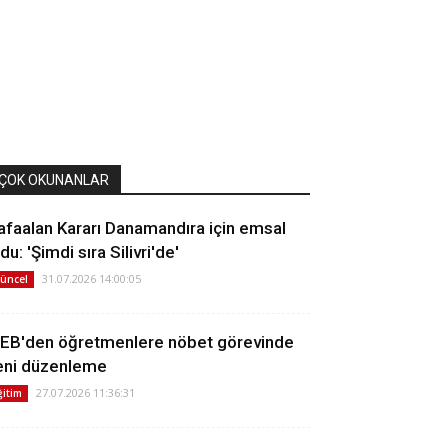
ÇOK OKUNANLAR
afaalan Kararı Danamandıra için emsal
du: 'Şimdi sıra Silivri'de'
31.07.2026 14:00:05
üncel
EB'den öğretmenlere nöbet görevinde
eni düzenleme
27.07.2026 11:36:31
ğitim