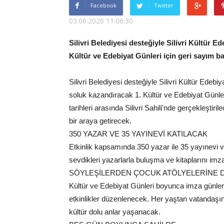
Facebook
Twitter
03.06.2026 11:06:30
Silivri Belediyesi desteğiyle Silivri Kültür 
Kültür ve Edebiyat Günleri için geri sayım ba
Silivri Belediyesi desteğiyle Silivri Kültür Edebi
soluk kazandıracak 1. Kültür ve Edebiyat Günleri
tarihleri arasında Silivri Sahili'nde gerçekleştir
bir araya getirecek.
350 YAZAR VE 35 YAYINEVİ KATILACAK
Etkinlik kapsamında 350 yazar ile 35 yayınevi ve
sevdikleri yazarlarla buluşma ve kitaplarını imz
SÖYLEŞİLERDEN ÇOCUK ATÖLYELERİNE
Kültür ve Edebiyat Günleri boyunca imza günleri, s
etkinlikler düzenlenecek. Her yaştan vatandaşı
kültür dolu anlar yaşanacak.