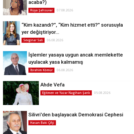
acaba?)
07.08.2026
Rüya Şahsuvar
“Kim kazandı?”, “Kim hizmet etti?” sorusuyla
yer değiştiriyor…
06.08.2026
Sevginar Sali
İşlemler yasaya uygun ancak memlekette
uyulacak yasa kalmamış
06.08.2026
İbrahim Kömür
Ahde Vefa
05.08.2026
Eğitmen ve Yazar Nagihan Şanlı
Silivri'den başlayacak Demokrasi Cephesi
Hasan Baki Çifçi