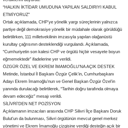
“HALKIN İKTİDAR UMUDUNA YAPILAN SALDIRIYI KABUL
ETMİYORUZ”
Ortak açıklamada, CHP'ye yönelik yargı süreçlerinin yalnızca
partiye değil demokrasiye yönelik bir müdahale olarak görüldüğü
belirtilirken, 111 milletvekilinin imzasıyla yapılan olağanüstü
kurultay çağrısının desteklendiği vurgulandı. Açıklamada,
“Cumhuriyetin son kalesi CHP ve örgütü hiçbir vesayete boyun
eğmemektedir” ifadelerine yer verildi.
ÖZGÜR ÖZEL VE EKREM İMAMOĞLU'NA AÇIK DESTEK
Metinde, İstanbul İl Başkanı Özgür Çelik'in, Cumhurbaşkanı
Adayı Ekrem İmamoğlu'nun ve Genel Başkan Özgür Özel'in
yanında durulacağı belirtilerek, “Tarihin doğru tarafında olmaya
devam edeceğiz” mesajı verildi.
SİLİVRİ'DEN NET POZİSYON
Açıklamanın imzacıları arasında CHP Silivri İlçe Başkanı Doruk
Bulut'un da bulunması, Silivri örgütünün mevcut genel merkez
yönetimi ve Ekrem İmamoğlu çizgisine verdiği desteğin açık bir