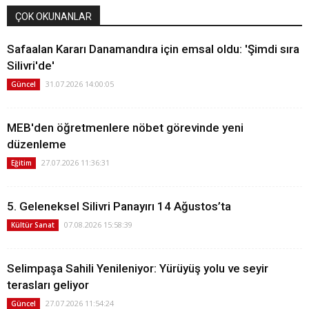
ÇOK OKUNANLAR
Safaalan Kararı Danamandıra için emsal oldu: 'Şimdi sıra
Silivri'de'
31.07.2026 14:00:05
Güncel
MEB'den öğretmenlere nöbet görevinde yeni
düzenleme
27.07.2026 11:36:31
Eğitim
5. Geleneksel Silivri Panayırı 14 Ağustos’ta
07.08.2026 15:58:39
Kültür Sanat
Selimpaşa Sahili Yenileniyor: Yürüyüş yolu ve seyir
terasları geliyor
27.07.2026 11:54:24
Güncel