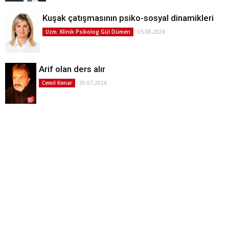
Kuşak çatışmasının psiko-sosyal dinamikleri
05.08.2026
Uzm. Klinik Psikolog Gül Dümen
Arif olan ders alır
30.07.2026
Cemil Kenar