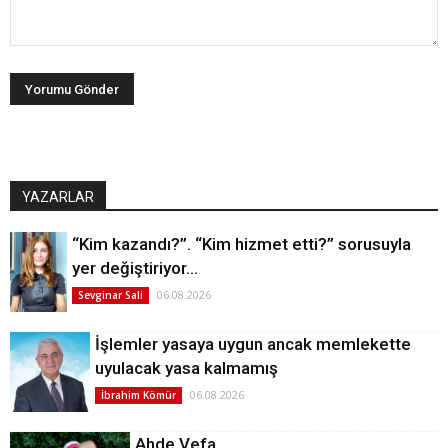
YAZARLAR
“Kim kazandı?”. “Kim hizmet etti?” sorusuyla
yer değiştiriyor…
06.08.2026
Sevginar Sali
İşlemler yasaya uygun ancak memlekette
uyulacak yasa kalmamış
06.08.2026
İbrahim Kömür
Ahde Vefa