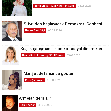
05.08.2026
Eğitmen ve Yazar Nagihan Şanlı
Silivri'den başlayacak Demokrasi Cephesi
05.08.2026
Hasan Baki Çifçi
Kuşak çatışmasının psiko-sosyal dinamikleri
05.08.2026
Uzm. Klinik Psikolog Gül Dümen
Manşet defansında gösteri
05.08.2026
Rüya Şahsuvar
Arif olan ders alır
30.07.2026
Cemil Kenar