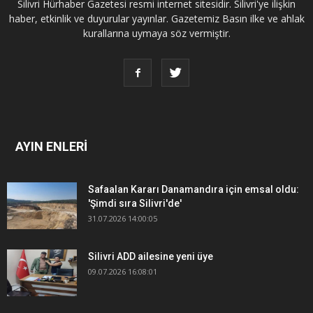
Silivri Hürhaber Gazetesi resmi internet sitesidir. Silivri'ye ilişkin
haber, etkinlik ve duyurular yayınlar. Gazetemiz Basın ilke ve ahlak
kurallarına uymaya söz vermiştir.
AYIN ENLERİ
Safaalan Kararı Danamandıra için emsal oldu:
'Şimdi sıra Silivri'de'
31.07.2026 14:00:05
Silivri ADD ailesine yeni üye
09.07.2026 16:08:01