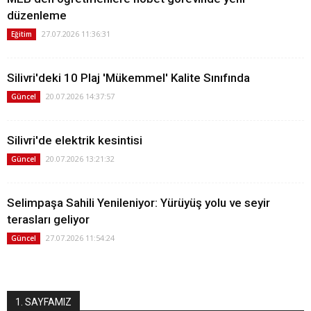
düzenleme
27.07.2026 11:36:31
Eğitim
Silivri'deki 10 Plaj 'Mükemmel' Kalite Sınıfında
20.07.2026 14:37:57
Güncel
Silivri'de elektrik kesintisi
20.07.2026 13:21:32
Güncel
Selimpaşa Sahili Yenileniyor: Yürüyüş yolu ve seyir
terasları geliyor
27.07.2026 11:54:24
Güncel
1. SAYFAMIZ