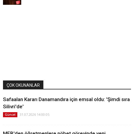
ÇOK OKUNANLAR
Safaalan Kararı Danamandıra için emsal oldu: 'Şimdi sıra
Silivri'de'
31.07.2026 14:00:05
Güncel
MEB'den öğretmenlere nöbet görevinde yeni