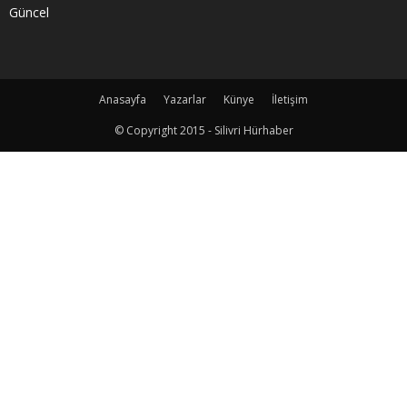
Güncel
Anasayfa
Yazarlar
Künye
İletişim
© Copyright 2015 - Silivri Hürhaber