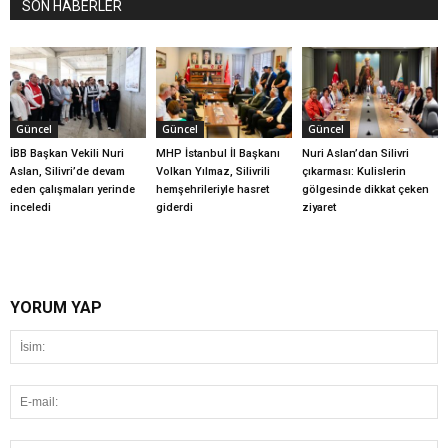
SON HABERLER
Güncel
Güncel
Güncel
İBB Başkan Vekili Nuri
MHP İstanbul İl Başkanı
Nuri Aslan’dan Silivri
Aslan, Silivri’de devam
Volkan Yılmaz, Silivrili
çıkarması: Kulislerin
eden çalışmaları yerinde
hemşehrileriyle hasret
gölgesinde dikkat çeken
inceledi
giderdi
ziyaret
YORUM YAP