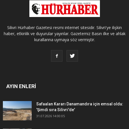
Silivri Hürhaber Gazetesi resmi internet sitesidir. Silivri'ye ilişkin
haber, etkinlik ve duyurular yayınlar. Gazetemiz Basın ilke ve ahlak
kurallarına uymaya söz vermiştir.
AYIN ENLERİ
Safaalan Kararı Danamandıra için emsal oldu:
'Şimdi sıra Silivri'de'
31.07.2026 14:00:05