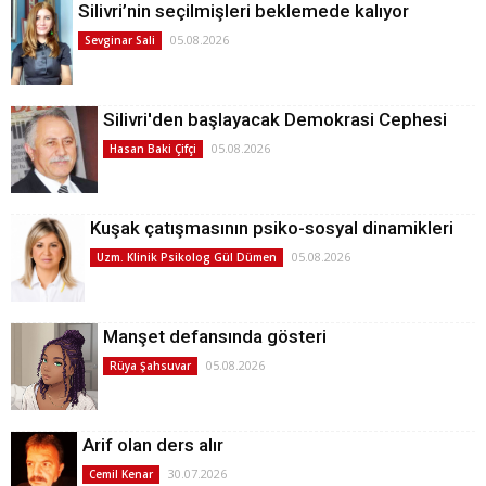
Silivri’nin seçilmişleri beklemede kalıyor
05.08.2026
Sevginar Sali
Silivri'den başlayacak Demokrasi Cephesi
05.08.2026
Hasan Baki Çifçi
Kuşak çatışmasının psiko-sosyal dinamikleri
05.08.2026
Uzm. Klinik Psikolog Gül Dümen
Manşet defansında gösteri
05.08.2026
Rüya Şahsuvar
Arif olan ders alır
30.07.2026
Cemil Kenar