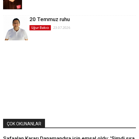
20 Temmuz ruhu
23.07.2026
Uğur Bakıcı
ÇOK OKUNANLAR
Safaalan Kararı Danamandıra için emsal oldu: 'Şimdi sıra