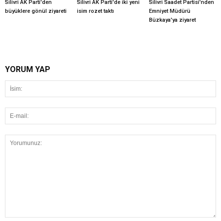
Silivri AK Parti'den
Silivri AK Parti'de iki yeni
Silivri Saadet Partisi'nden
büyüklere gönül ziyareti
isim rozet taktı
Emniyet Müdürü
Büzkaya'ya ziyaret
YORUM YAP