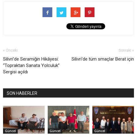
« Önceki
Sonraki »
Silivri’de Seramiğin Hikâyesi:
Silivri'de tüm smaçlar Berat için
“Topraktan Sanata Yolculuk”
Sergisi açıldı
SON HABERLER
Güncel
Güncel
Güncel