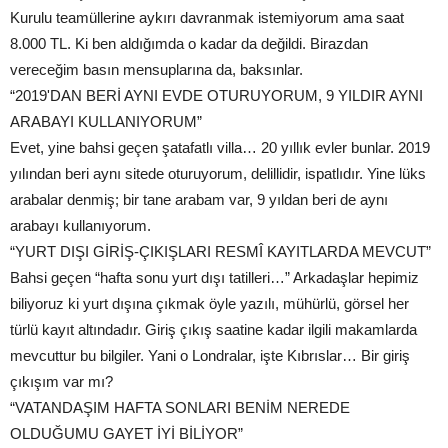
Kurulu teamüllerine aykırı davranmak istemiyorum ama saat
8.000 TL. Ki ben aldığımda o kadar da değildi. Birazdan
vereceğim basın mensuplarına da, baksınlar.
“2019'DAN BERİ AYNI EVDE OTURUYORUM, 9 YILDIR AYNI
ARABAYI KULLANIYORUM”
Evet, yine bahsi geçen şatafatlı villa… 20 yıllık evler bunlar. 2019
yılından beri aynı sitede oturuyorum, delillidir, ispatlıdır. Yine lüks
arabalar denmiş; bir tane arabam var, 9 yıldan beri de aynı
arabayı kullanıyorum.
“YURT DIŞI GİRİŞ-ÇIKIŞLARI RESMÎ KAYITLARDA MEVCUT”
Bahsi geçen “hafta sonu yurt dışı tatilleri…” Arkadaşlar hepimiz
biliyoruz ki yurt dışına çıkmak öyle yazılı, mühürlü, görsel her
türlü kayıt altındadır. Giriş çıkış saatine kadar ilgili makamlarda
mevcuttur bu bilgiler. Yani o Londralar, işte Kıbrıslar… Bir giriş
çıkışım var mı?
“VATANDAŞIM HAFTA SONLARI BENİM NEREDE
OLDUĞUMU GAYET İYİ BİLİYOR”