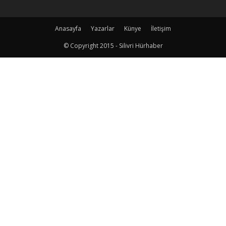
Anasayfa
Yazarlar
Künye
İletişim
© Copyright 2015 - Silivri Hürhaber