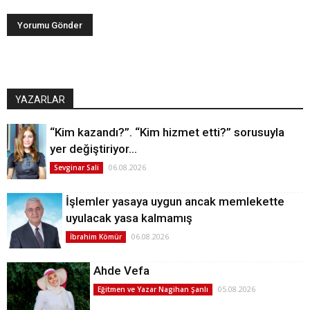
YAZARLAR
“Kim kazandı?”. “Kim hizmet etti?” sorusuyla
yer değiştiriyor…
06.08.2026
Sevginar Sali
İşlemler yasaya uygun ancak memlekette
uyulacak yasa kalmamış
06.08.2026
İbrahim Kömür
Ahde Vefa
05.08.2026
Eğitmen ve Yazar Nagihan Şanlı