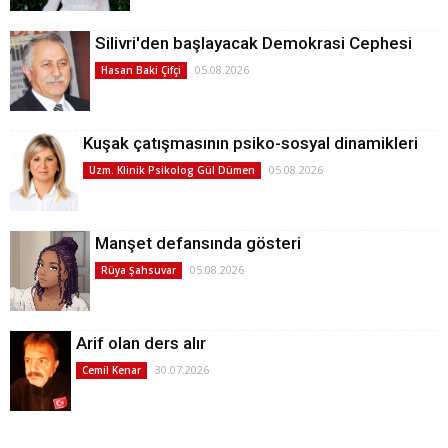
Silivri'den başlayacak Demokrasi Cephesi
05.08.2026
Hasan Baki Çifçi
Kuşak çatışmasının psiko-sosyal dinamikleri
05.08.2026
Uzm. Klinik Psikolog Gül Dümen
Manşet defansında gösteri
05.08.2026
Rüya Şahsuvar
Arif olan ders alır
30.07.2026
Cemil Kenar