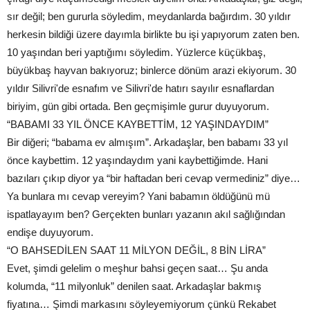
sır değil; ben gururla söyledim, meydanlarda bağırdım. 30 yıldır
herkesin bildiği üzere dayımla birlikte bu işi yapıyorum zaten ben.
10 yaşından beri yaptığımı söyledim. Yüzlerce küçükbaş,
büyükbaş hayvan bakıyoruz; binlerce dönüm arazi ekiyorum. 30
yıldır Silivri'de esnafım ve Silivri'de hatırı sayılır esnaflardan
biriyim, gün gibi ortada. Ben geçmişimle gurur duyuyorum.
“BABAMI 33 YIL ÖNCE KAYBETTİM, 12 YAŞINDAYDIM”
Bir diğeri; “babama ev almışım”. Arkadaşlar, ben babamı 33 yıl
önce kaybettim. 12 yaşındaydım yani kaybettiğimde. Hani
bazıları çıkıp diyor ya “bir haftadan beri cevap vermediniz” diye…
Ya bunlara mı cevap vereyim? Yani babamın öldüğünü mü
ispatlayayım ben? Gerçekten bunları yazanın akıl sağlığından
endişe duyuyorum.
“O BAHSEDİLEN SAAT 11 MİLYON DEĞİL, 8 BİN LİRA”
Evet, şimdi gelelim o meşhur bahsi geçen saat… Şu anda
kolumda, “11 milyonluk” denilen saat. Arkadaşlar bakmış
fiyatına… Şimdi markasını söyleyemiyorum çünkü Rekabet