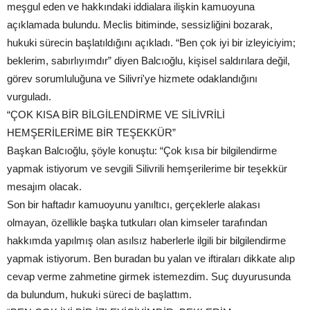
meşgul eden ve hakkındaki iddialara ilişkin kamuoyuna
açıklamada bulundu. Meclis bitiminde, sessizliğini bozarak,
hukuki sürecin başlatıldığını açıkladı. “Ben çok iyi bir izleyiciyim;
beklerim, sabırlıyımdır” diyen Balcıoğlu, kişisel saldırılara değil,
görev sorumluluğuna ve Silivri'ye hizmete odaklandığını
vurguladı.
“ÇOK KISA BİR BİLGİLENDİRME VE SİLİVRİLİ
HEMŞERİLERİME BİR TEŞEKKÜR”
Başkan Balcıoğlu, şöyle konuştu: “Çok kısa bir bilgilendirme
yapmak istiyorum ve sevgili Silivrili hemşerilerime bir teşekkür
mesajım olacak.
Son bir haftadır kamuoyunu yanıltıcı, gerçeklerle alakası
olmayan, özellikle başka tutkuları olan kimseler tarafından
hakkımda yapılmış olan asılsız haberlerle ilgili bir bilgilendirme
yapmak istiyorum. Ben buradan bu yalan ve iftiraları dikkate alıp
cevap verme zahmetine girmek istemezdim. Suç duyurusunda
da bulundum, hukuki süreci de başlattım.