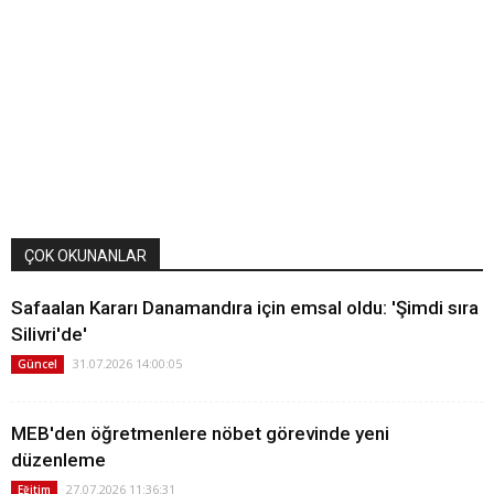
ÇOK OKUNANLAR
Safaalan Kararı Danamandıra için emsal oldu: 'Şimdi sıra
Silivri'de'
31.07.2026 14:00:05
Güncel
MEB'den öğretmenlere nöbet görevinde yeni
düzenleme
27.07.2026 11:36:31
Eğitim