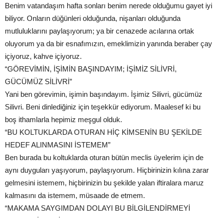
Benim vatandaşım hafta sonları benim nerede olduğumu gayet iyi
biliyor. Onların düğünleri olduğunda, nişanları olduğunda
mutluluklarını paylaşıyorum; ya bir cenazede acılarına ortak
oluyorum ya da bir esnafımızın, emeklimizin yanında beraber çay
içiyoruz, kahve içiyoruz.
“GÖREVİMİN, İŞİMİN BAŞINDAYIM; İŞİMİZ SİLİVRİ,
GÜCÜMÜZ SİLİVRİ”
Yani ben görevimin, işimin başındayım. İşimiz Silivri, gücümüz
Silivri. Beni dinlediğiniz için teşekkür ediyorum. Maalesef ki bu
boş ithamlarla hepimiz meşgul olduk.
“BU KOLTUKLARDA OTURAN HİÇ KİMSENİN BU ŞEKİLDE
HEDEF ALINMASINI İSTEMEM”
Ben burada bu koltuklarda oturan bütün meclis üyelerim için de
aynı duyguları yaşıyorum, paylaşıyorum. Hiçbirinizin kılına zarar
gelmesini istemem, hiçbirinizin bu şekilde yalan iftiralara maruz
kalmasını da istemem, müsaade de etmem.
“MAKAMA SAYGIMDAN DOLAYI BU BİLGİLENDİRMEYİ