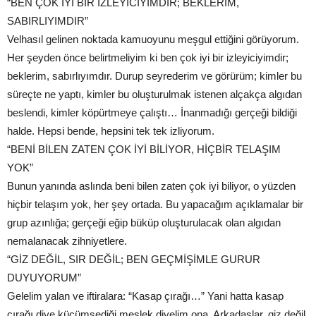
“BEN ÇOK İYİ BİR İZLEYİCİYİMDİR; BEKLERİM,
SABIRLIYIMDIR”
Velhasıl gelinen noktada kamuoyunu meşgul ettiğini görüyorum.
Her şeyden önce belirtmeliyim ki ben çok iyi bir izleyiciyimdir;
beklerim, sabırlıyımdır. Durup seyrederim ve görürüm; kimler bu
süreçte ne yaptı, kimler bu oluşturulmak istenen alçakça algıdan
beslendi, kimler köpürtmeye çalıştı… İnanmadığı gerçeği bildiği
halde. Hepsi bende, hepsini tek tek izliyorum.
“BENİ BİLEN ZATEN ÇOK İYİ BİLİYOR, HİÇBİR TELAŞIM
YOK”
Bunun yanında aslında beni bilen zaten çok iyi biliyor, o yüzden
hiçbir telaşım yok, her şey ortada. Bu yapacağım açıklamalar bir
grup azınlığa; gerçeği eğip büküp oluşturulacak olan algıdan
nemalanacak zihniyetlere.
“GİZ DEĞİL, SIR DEĞİL; BEN GEÇMİŞİMLE GURUR
DUYUYORUM”
Gelelim yalan ve iftiralara: “Kasap çırağı…” Yani hatta kasap
çırağı diye küçümsediği meslek diyelim ona. Arkadaşlar, giz değil,