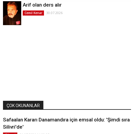
Arif olan ders alır
30.07.2026
Cemil Kenar
ÇOK OKUNANLAR
Safaalan Kararı Danamandıra için emsal oldu: 'Şimdi sıra
Silivri'de'