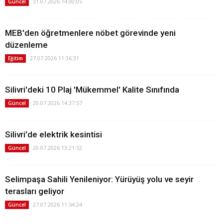
31.07.2026 14:00:05
Güncel
MEB'den öğretmenlere nöbet görevinde yeni
düzenleme
27.07.2026 11:36:31
Eğitim
Silivri'deki 10 Plaj 'Mükemmel' Kalite Sınıfında
20.07.2026 14:37:57
Güncel
Silivri'de elektrik kesintisi
20.07.2026 13:21:32
Güncel
Selimpaşa Sahili Yenileniyor: Yürüyüş yolu ve seyir
terasları geliyor
27.07.2026 11:54:24
Güncel