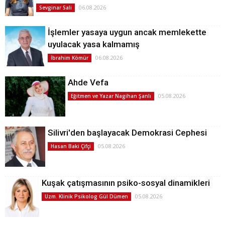
06.08.2026
Sevginar Sali
İşlemler yasaya uygun ancak memlekette
uyulacak yasa kalmamış
06.08.2026
İbrahim Kömür
Ahde Vefa
05.08.2026
Eğitmen ve Yazar Nagihan Şanlı
Silivri'den başlayacak Demokrasi Cephesi
05.08.2026
Hasan Baki Çifçi
Kuşak çatışmasının psiko-sosyal dinamikleri
05.08.2026
Uzm. Klinik Psikolog Gül Dümen