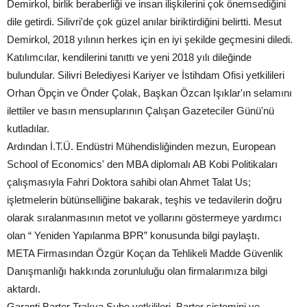
Demirkol, birlik beraberliği ve insan ilişkilerini çok önemsediğini
dile getirdi. Silivri'de çok güzel anılar biriktirdiğini belirtti. Mesut
Demirkol, 2018 yılının herkes için en iyi şekilde geçmesini diledi.
Katılımcılar, kendilerini tanıttı ve yeni 2018 yılı dileğinde
bulundular. Silivri Belediyesi Kariyer ve İstihdam Ofisi yetkilileri
Orhan Öpçin ve Önder Çolak, Başkan Özcan Işıklar'ın selamını
ilettiler ve basın mensuplarının Çalışan Gazeteciler Günü'nü
kutladılar.
Ardından İ.T.Ü. Endüstri Mühendisliğinden mezun, European
School of Economics' den MBA diplomalı AB Kobi Politikaları
çalışmasıyla Fahri Doktora sahibi olan Ahmet Talat Us;
işletmelerin bütünselliğine bakarak, teşhis ve tedavilerin doğru
olarak sıralanmasının metot ve yollarını göstermeye yardımcı
olan “ Yeniden Yapılanma BPR” konusunda bilgi paylaştı.
META Firmasından Özgür Koçan da Tehlikeli Madde Güvenlik
Danışmanlığı hakkında zorunluluğu olan firmalarımıza bilgi
aktardı.
Garanti Barter Trakya Şube yetkilileri, Barter sistemini ve