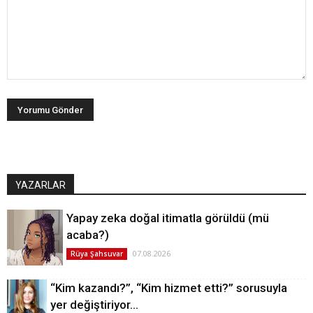
YAZARLAR
Yapay zeka doğal itimatla görüldü (mü
acaba?)
07.08.2026
Rüya Şahsuvar
“Kim kazandı?”, “Kim hizmet etti?” sorusuyla
yer değiştiriyor…