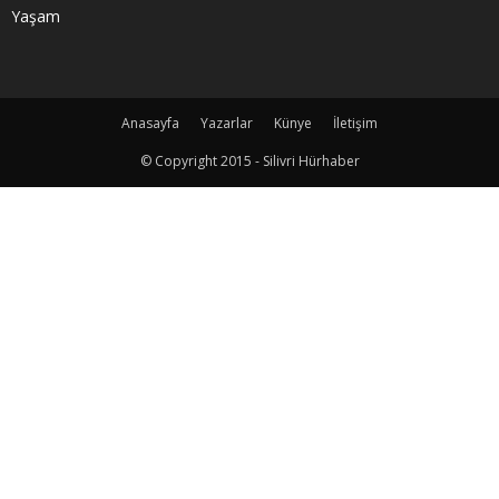
Yaşam
Anasayfa
Yazarlar
Künye
İletişim
© Copyright 2015 - Silivri Hürhaber