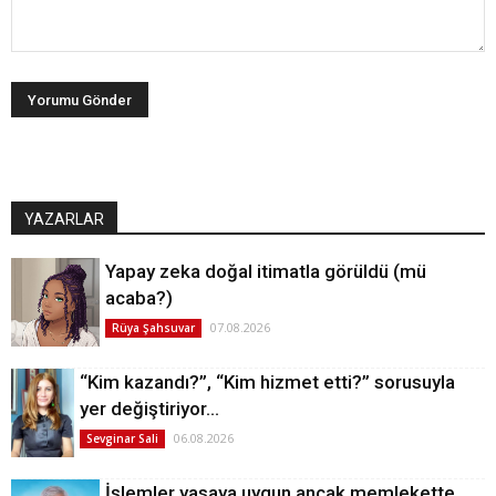
YAZARLAR
Yapay zeka doğal itimatla görüldü (mü
acaba?)
07.08.2026
Rüya Şahsuvar
“Kim kazandı?”, “Kim hizmet etti?” sorusuyla
yer değiştiriyor…
06.08.2026
Sevginar Sali
İşlemler yasaya uygun ancak memlekette