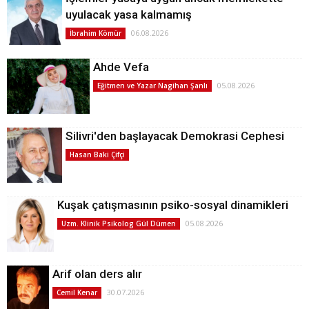
uyulacak yasa kalmamış
06.08.2026
İbrahim Kömür
Ahde Vefa
05.08.2026
Eğitmen ve Yazar Nagihan Şanlı
Silivri'den başlayacak Demokrasi Cephesi
Hasan Baki Çifçi
Kuşak çatışmasının psiko-sosyal dinamikleri
05.08.2026
Uzm. Klinik Psikolog Gül Dümen
Arif olan ders alır
30.07.2026
Cemil Kenar