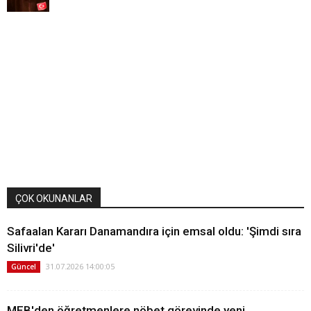
ÇOK OKUNANLAR
Safaalan Kararı Danamandıra için emsal oldu: 'Şimdi sıra
Silivri'de'
31.07.2026 14:00:05
Güncel
MEB'den öğretmenlere nöbet görevinde yeni