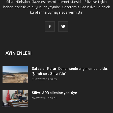
Silivri Hürhaber Gazetesi resmi internet sitesidir. Silivri'ye ilişkin
haber, etkinlik ve duyurular yayınlar. Gazetemiz Basın ilke ve ahlak
kurallarına uymaya söz vermiştir.
AYIN ENLERİ
Safaalan Kararı Danamandıra için emsal oldu:
'Şimdi sıra Silivri'de'
31.07.2026 14:00:05
Silivri ADD ailesine yeni üye
09.07.2026 16:08:01