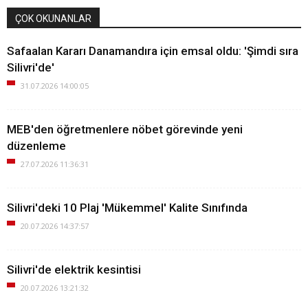
ÇOK OKUNANLAR
Safaalan Kararı Danamandıra için emsal oldu: 'Şimdi sıra
Silivri'de'
31.07.2026 14:00:05
MEB'den öğretmenlere nöbet görevinde yeni
düzenleme
27.07.2026 11:36:31
Silivri'deki 10 Plaj 'Mükemmel' Kalite Sınıfında
20.07.2026 14:37:57
Silivri'de elektrik kesintisi
20.07.2026 13:21:32