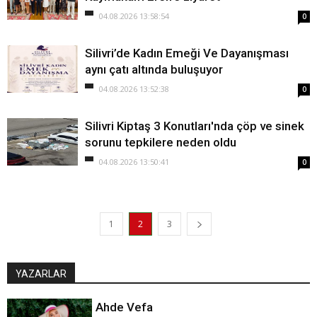
04.08.2026 13:58:54
0
Silivri’de Kadın Emeği Ve Dayanışması
aynı çatı altında buluşuyor
04.08.2026 13:52:38
0
Silivri Kiptaş 3 Konutları'nda çöp ve sinek
sorunu tepkilere neden oldu
04.08.2026 13:50:41
0
1
2
3
YAZARLAR
Ahde Vefa