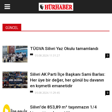
GÜNCEL
TÜGVA Silivri Yaz Okulu tamamlandı
05.08.2026 11:31:27
0
Silivri AK Parti İlçe Başkanı Sami Barlas:
Her üye bir değer, her gönül bu davanın
en kıymetli emanetidir
05.08.2026 11:29:45
0
Silivri'de 853,89 m² taşınmazın 1/4