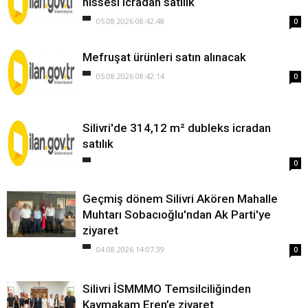
hissesi icradan satılık
05.08.2026 08:42:48
0
Mefruşat ürünleri satın alınacak
05.08.2026 08:42:14
0
Silivri'de 314,12 m² dubleks icradan
satılık
0
Geçmiş dönem Silivri Akören Mahalle
Muhtarı Sobacıoğlu'ndan Ak Parti'ye
ziyaret
04.08.2026 14:07:39
0
Silivri İSMMMO Temsilciliğinden
Kaymakam Eren’e ziyaret