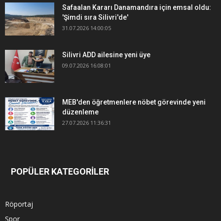
Safaalan Kararı Danamandıra için emsal oldu:
'Şimdi sıra Silivri'de'
31.07.2026 14:00:05
Silivri ADD ailesine yeni üye
09.07.2026 16:08:01
MEB'den öğretmenlere nöbet görevinde yeni
düzenleme
27.07.2026 11:36:31
POPÜLER KATEGORİLER
Röportaj
Spor