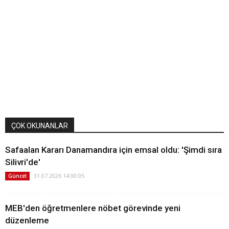
ÇOK OKUNANLAR
Safaalan Kararı Danamandıra için emsal oldu: 'Şimdi sıra
Silivri'de'
31.07.2026 14:00:05
Güncel
MEB'den öğretmenlere nöbet görevinde yeni
düzenleme