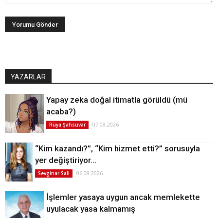
YAZARLAR
Yapay zeka doğal itimatla görüldü (mü
acaba?)
07.08.2026
Rüya Şahsuvar
“Kim kazandı?”, “Kim hizmet etti?” sorusuyla
yer değiştiriyor…
06.08.2026
Sevginar Sali
İşlemler yasaya uygun ancak memlekette
uyulacak yasa kalmamış