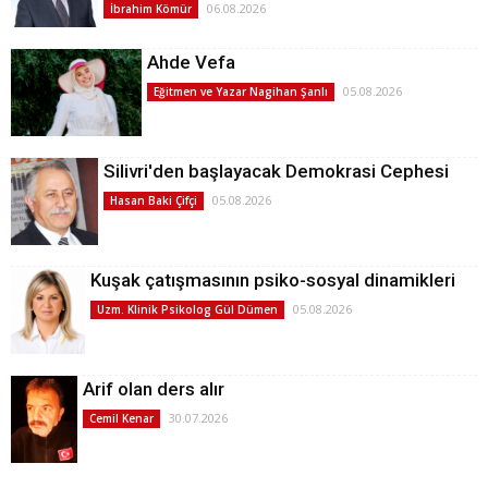
06.08.2026
İbrahim Kömür
Ahde Vefa
05.08.2026
Eğitmen ve Yazar Nagihan Şanlı
Silivri'den başlayacak Demokrasi Cephesi
05.08.2026
Hasan Baki Çifçi
Kuşak çatışmasının psiko-sosyal dinamikleri
05.08.2026
Uzm. Klinik Psikolog Gül Dümen
Arif olan ders alır
30.07.2026
Cemil Kenar