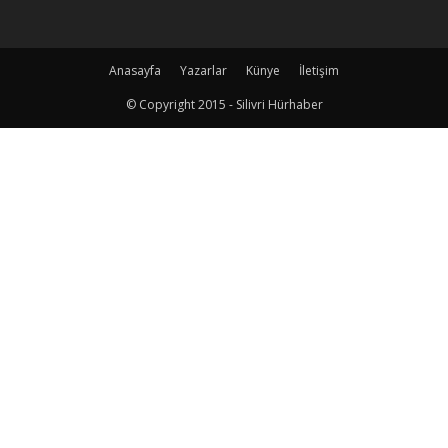
Anasayfa
Yazarlar
Künye
İletişim
© Copyright 2015 - Silivri Hürhaber