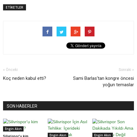
ETİKETLER
« Önceki
Sonraki »
Koç neden kabul etti?
Sami Barlas'tan kongre öncesi
yoğun temaslar
SON HABERLER
Engin Akın
Engin Akın
Engin Akın
Silivrispor'u kim