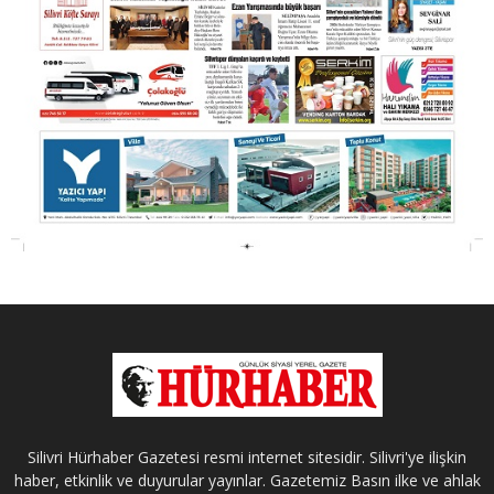
Silivri Hürhaber Gazetesi resmi internet sitesidir. Silivri'ye ilişkin
haber, etkinlik ve duyurular yayınlar. Gazetemiz Basın ilke ve ahlak