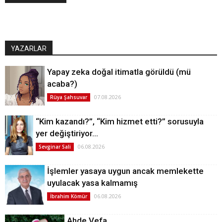
YAZARLAR
Yapay zeka doğal itimatla görüldü (mü
acaba?)
07.08.2026
Rüya Şahsuvar
“Kim kazandı?”, “Kim hizmet etti?” sorusuyla
yer değiştiriyor…
06.08.2026
Sevginar Sali
İşlemler yasaya uygun ancak memlekette
uyulacak yasa kalmamış
06.08.2026
İbrahim Kömür
Ahde Vefa