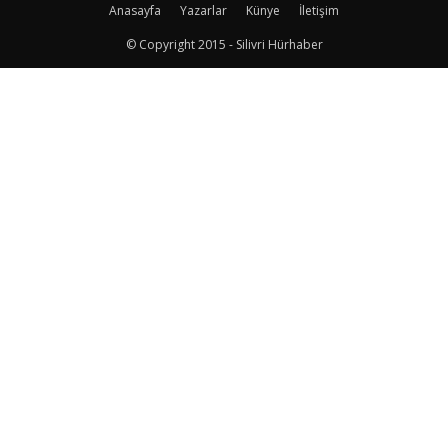
Anasayfa
Yazarlar
Künye
İletişim
© Copyright 2015 - Silivri Hürhaber