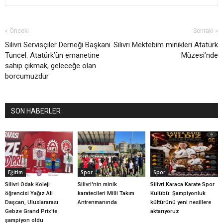
« Önceki
Sonraki »
Silivri Servisçiler Derneği Başkanı
Silivri Mektebim minikleri Atatürk
Tuncel: Atatürk’ün emanetine
Müzesi’nde
sahip çıkmak, geleceğe olan
borcumuzdur
SON HABERLER
Eğitim
Spor
Spor
Silivri Odak Koleji
Silivri'nin minik
Silivri Karaca Karate Spor
öğrencisi Yağız Ali
karatecileri Milli Takım
Kulübü: Şampiyonluk
Daşcan, Uluslararası
Antrenmanında
kültürünü yeni nesillere
Gebze Grand Prix'te
aktarıyoruz
şampiyon oldu