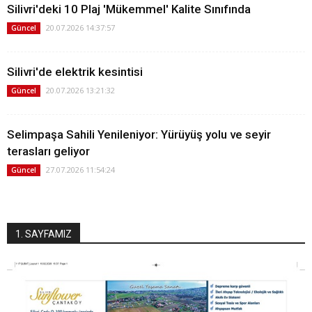
Silivri'deki 10 Plaj 'Mükemmel' Kalite Sınıfında
20.07.2026 14:37:57
Güncel
Silivri'de elektrik kesintisi
20.07.2026 13:21:32
Güncel
Selimpaşa Sahili Yenileniyor: Yürüyüş yolu ve seyir
terasları geliyor
27.07.2026 11:54:24
Güncel
1. SAYFAMIZ