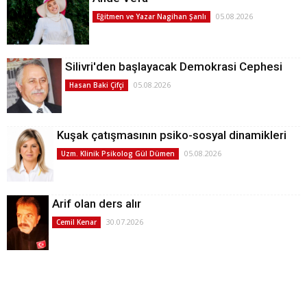
05.08.2026
Eğitmen ve Yazar Nagihan Şanlı
Silivri'den başlayacak Demokrasi Cephesi
05.08.2026
Hasan Baki Çifçi
Kuşak çatışmasının psiko-sosyal dinamikleri
05.08.2026
Uzm. Klinik Psikolog Gül Dümen
Arif olan ders alır
30.07.2026
Cemil Kenar