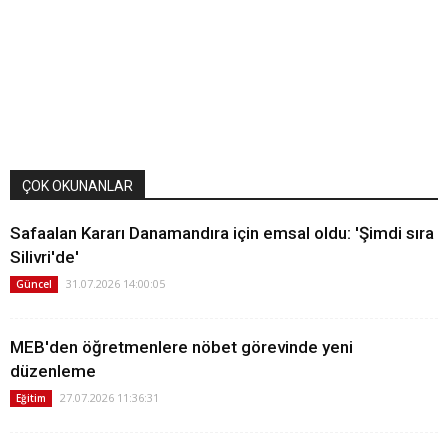
ÇOK OKUNANLAR
Safaalan Kararı Danamandıra için emsal oldu: 'Şimdi sıra
Silivri'de'
31.07.2026 14:00:05
Güncel
MEB'den öğretmenlere nöbet görevinde yeni
düzenleme
27.07.2026 11:36:31
Eğitim