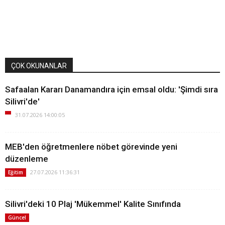
ÇOK OKUNANLAR
Safaalan Kararı Danamandıra için emsal oldu: 'Şimdi sıra
Silivri'de'
31.07.2026 14:00:05
MEB'den öğretmenlere nöbet görevinde yeni
düzenleme
27.07.2026 11:36:31
Eğitim
Silivri'deki 10 Plaj 'Mükemmel' Kalite Sınıfında
Güncel