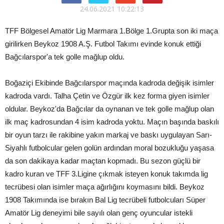
24.06.2021 10:22:13
TFF Bölgesel Amatör Lig Marmara 1.Bölge 1.Grupta son iki maça
girilirken Beykoz 1908 A.Ş. Futbol Takımı evinde konuk ettiği
Bağcılarspor'a tek golle mağlup oldu.
Boğaziçi Ekibinde Bağcılarspor maçında kadroda değişik isimler
kadroda vardı. Talha Çetin ve Özgür ilk kez forma giyen isimler
oldular. Beykoz'da Bağcılar da oynanan ve tek golle mağlup olan
ilk maç kadrosundan 4 isim kadroda yoktu. Maçın başında baskılı
bir oyun tarzı ile rakibine yakın markaj ve baskı uygulayan Sarı-
Siyahlı futbolcular gelen golün ardından moral bozukluğu yaşasa
da son dakikaya kadar maçtan kopmadı. Bu sezon güçlü bir
kadro kuran ve TFF 3.Ligine çıkmak isteyen konuk takımda lig
tecrübesi olan isimler maça ağırlığını koymasını bildi. Beykoz
1908 Takımında ise bırakın Bal Lig tecrübeli futbolcuları Süper
Amatör Lig deneyimi bile sayılı olan genç oyuncular istekli