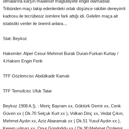
olmalarına karşın maalesef mağlubiyete engel olamadılar.
Tribünden maçı takip edenlerdeki ortak düşünce rakibin deneyimli
kadrosu ile tecrübesiz isimlere fark attığı idi. Gelelim maça ait
istatistiki veriler ile önemli anlara…
Stat: Beykoz
Hakemler: Alper Cesur-Mehmet Burak Duran-Furkan Kurtay /
4.Hakem Engin Ferik
TFF Gözlemcisi: Abdülkadir Kamalı
TFF Temsilcisi: Ufuk Tatar
Beykoz 1908 A.Ş. : Meriç Bayram xx, Göktürk Demir xx, Cenk
Güven xx ( Dk.70 Selçuk Kurt xx ), Volkan Dinç xx, Vedat Çıkın,
Mehmet Aydın xx, Aziz Abaramak xx ( Dk.51 Yusuf Aydın xx ),
Kerem yılmaz xx, Onur Gündoğdu xx ( Dk.90 Mehmet Özdemir