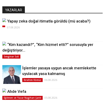
YAZARLAR
Yapay zeka doğal itimatla görüldü (mü acaba?)
07.08.2026
“Kim kazandı?”, “Kim hizmet etti?” sorusuyla yer
değiştiriyor…
Sevginar Sali
İşlemler yasaya uygun ancak memlekette
uyulacak yasa kalmamış
06.08.2026
İbrahim Kömür
Ahde Vefa
05.08.2026
Eğitmen ve Yazar Nagihan Şanlı