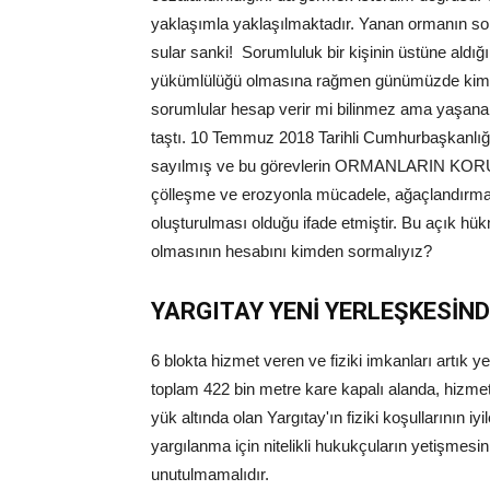
yaklaşımla yaklaşılmaktadır. Yanan ormanın so
sular sanki! Sorumluluk bir kişinin üstüne aldı
yükümlülüğü olmasına rağmen günümüzde kimsen
sorumlular hesap verir mi bilinmez ama yaşanan
taştı. 10 Temmuz 2018 Tarihli Cumhurbaşkanlığı
sayılmış ve bu görevlerin ORMANLARIN KORUNMAS
çölleşme ve erozyonla mücadele, ağaçlandırma ve
oluşturulması olduğu ifade etmiştir. Bu açık h
olmasının hesabını kimden sormalıyız?
YARGITAY YENİ YERLEŞKESİN
6 blokta hizmet veren ve fiziki imkanları artık y
toplam 422 bin metre kare kapalı alanda, hizmet
yük altında olan Yargıtay'ın fiziki koşullarının iyi
yargılanma için nitelikli hukukçuların yetişmesin
unutulmamalıdır.