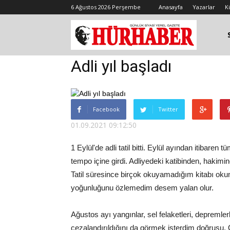
6 Ağustos 2026 Perşembe
Anasayfa
Yazarlar
K
Adli yıl başladı
Facebook
Twitter
01.09.2021 09:12:50
1 Eylül'de adli tatil bitti. Eylül ayından itibare
tempo içine girdi. Adliyedeki katibinden, hakimi
Tatil süresince birçok okuyamadığım kitabı oku
yoğunluğunu özlemedim desem yalan olur.
Ağustos ayı yangınlar, sel felaketleri, depremler
cezalandırıldığını da görmek isterdim doğrusu. 