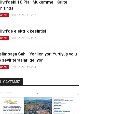
ilivri'deki 10 Plaj 'Mükemmel' Kalite
ınıfında
20.07.2026 14:37:57
üncel
livri'de elektrik kesintisi
20.07.2026 13:21:32
üncel
elimpaşa Sahili Yenileniyor: Yürüyüş yolu
 seyir terasları geliyor
27.07.2026 11:54:24
üncel
1. SAYFAMIZ