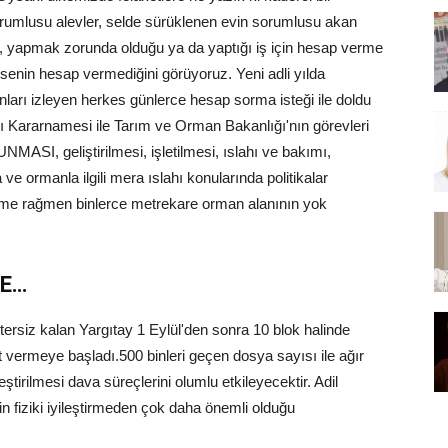
rumlusu alevler, selde sürüklenen evin sorumlusu akan
ğı, yapmak zorunda olduğu ya da yaptığı iş için hesap verme
in hesap vermediğini görüyoruz. Yeni adli yılda
ları izleyen herkes günlerce hesap sorma isteği ile doldu
 Kararnamesi ile Tarım ve Orman Bakanlığı'nın görevleri
I, geliştirilmesi, işletilmesi, ıslahı ve bakımı,
 ormanla ilgili mera ıslahı konularında politikalar
ükme rağmen binlerce metrekare orman alanının yok
DE…
etersiz kalan Yargıtay 1 Eylül'den sonra 10 blok halinde
 vermeye başladı.500 binleri geçen dosya sayısı ile ağır
leştirilmesi dava süreçlerini olumlu etkileyecektir. Adil
in fiziki iyileştirmeden çok daha önemli olduğu