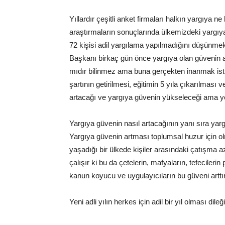
Yıllardır çeşitli anket firmaları halkın yargıya 
araştırmaların sonuçlarında ülkemizdeki yargıya
72 kişisi adil yargılama yapılmadığını düşünme
Başkanı birkaç gün önce yargıya olan güvenin arttı
mıdır bilinmez ama buna gerçekten inanmak isti
şartının getirilmesi, eğitimin 5 yıla çıkarılması v
artacağı ve yargıya güvenin yükseleceği ama ye
Yargıya güvenin nasıl artacağının yanı sıra ya
Yargıya güvenin artması toplumsal huzur için o
yaşadığı bir ülkede kişiler arasındaki çatışma aza
çalışır ki bu da çetelerin, mafyaların, tefecile
kanun koyucu ve uygulayıcıların bu güveni arttı
Yeni adli yılın herkes için adil bir yıl olması dil