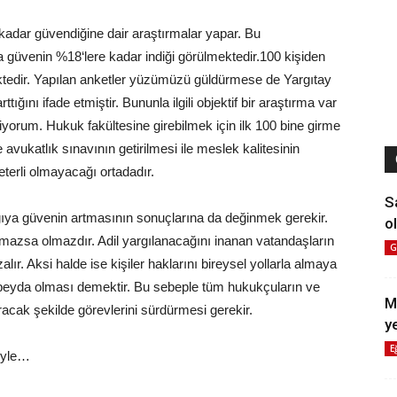
ne kadar güvendiğine dair araştırmalar yapar. Bu
 güvenin %18‘lere kadar indiği görülmektedir.100 kişiden
ktedir. Yapılan anketler yüzümüzü güldürmese de Yargıtay
ğını ifade etmiştir. Bununla ilgili objektif bir araştırma var
yorum. Hukuk fakültesine girebilmek için ilk 100 bine girme
e avukatlık sınavının getirilmesi ile meslek kalitesinin
terli olmayacağı ortadadır.
S
rgıya güvenin artmasının sonuçlarına da değinmek gerekir.
ol
lmazsa olmazdır. Adil yargılanacağını inanan vatandaşların
G
lır. Aksi halde ise kişiler haklarını bireysel yollarla almaya
rin peyda olması demektir. Bu sebeple tüm hukukçuların ve
M
racak şekilde görevlerini sürdürmesi gerekir.
y
E
eğiyle…