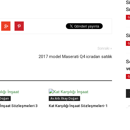
S
S
G
Si
G
Sonraki »
2017 model Maserati Q4 icradan satılık
S
ve
G
 Doğan
Av.Arb.İlkay Doğan
ı İnşaat Sözleşmeleri 3
Kat Karşılığı İnşaat Sözleşmeleri-1