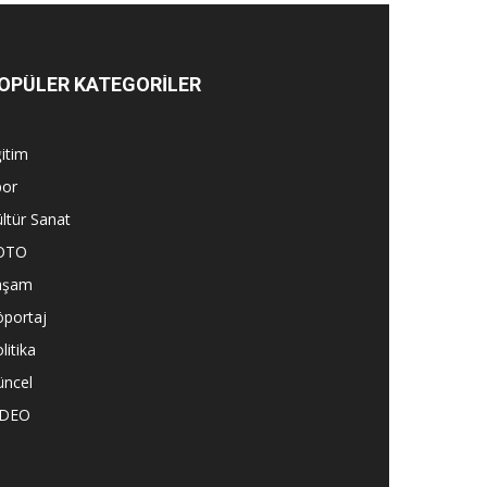
OPÜLER KATEGORİLER
itim
por
ltür Sanat
OTO
aşam
öportaj
litika
üncel
İDEO