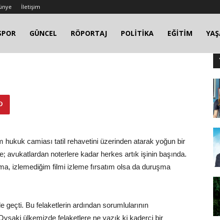
ünye
İletişim
SPOR
GÜNCEL
RÖPORTAJ
POLİTİKA
EĞİTİM
YA
n tüm hukuk camiası tatil rehavetini üzerinden atarak yoğun bir
ne; avukatlardan noterlere kadar herkes artık işinin başında.
ma, izlemediğim filmi izleme fırsatım olsa da duruşma
le geçti. Bu felaketlerin ardından sorumlularının
Oysaki ülkemizde felaketlere ne yazık ki kaderci bir