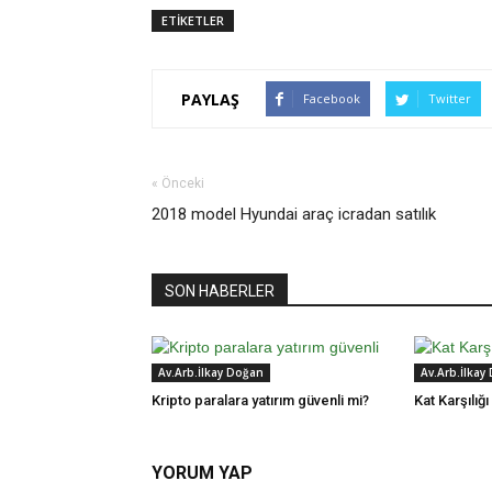
ETİKETLER
PAYLAŞ
Facebook
Twitter
« Önceki
2018 model Hyundai araç icradan satılık
SON HABERLER
Av.Arb.İlkay Doğan
Av.Arb.İlkay
Kripto paralara yatırım güvenli mi?
Kat Karşılığ
YORUM YAP