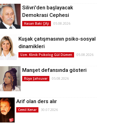
Silivri'den başlayacak
Demokrasi Cephesi
05.08.2026
Hasan Baki Çifçi
Kuşak çatışmasının psiko-sosyal
dinamikleri
05.08.2026
Uzm. Klinik Psikolog Gül Dümen
Manşet defansında gösteri
05.08.2026
Rüya Şahsuvar
Arif olan ders alır
30.07.2026
Cemil Kenar