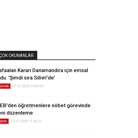
ÇOK OKUNANLAR
afaalan Kararı Danamandıra için emsal
du: 'Şimdi sıra Silivri'de'
31.07.2026 14:00:05
üncel
EB'den öğretmenlere nöbet görevinde
eni düzenleme
27.07.2026 11:36:31
ğitim