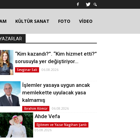
ŞAM
KÜLTÜR SANAT
FOTO
VİDEO
YAZARLAR
“Kim kazandı?”. “Kim hizmet etti?”
sorusuyla yer değiştiriyor…
06.08.2026
Sevginar Sali
İşlemler yasaya uygun ancak
memlekette uyulacak yasa
kalmamış
06.08.2026
İbrahim Kömür
Ahde Vefa
Eğitmen ve Yazar Nagihan Şanlı
05.08.2026