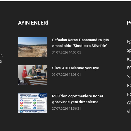
AYIN ENLERİ
P
Safaalan Kararı Danamandıra için
Eğ
emsal oldu: 'Şimdi sıra Silivri'de'
S
31.07.2026 14:00:05
r.
Kü
a
F
Silivri ADD ailesine yeni üye
09.07.2026 16:08:01
Y
R
Po
MEB'den öğretmenlere nöbet
görevinde yeni düzenleme
G
27.07.2026 11:36:31
V